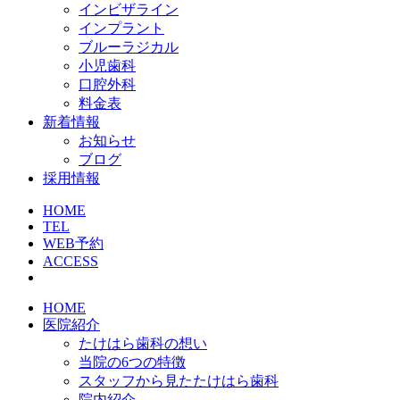
インビザライン
インプラント
ブルーラジカル
小児歯科
口腔外科
料金表
新着情報
お知らせ
ブログ
採用情報
HOME
TEL
WEB予約
ACCESS
HOME
医院紹介
たけはら歯科の想い
当院の6つの特徴
スタッフから見たたけはら歯科
院内紹介