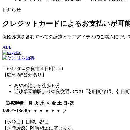
お知らせ
クレジットカードによるお支払いが可
保険診療を含むすべての診療とケアアイテムのご購入につい
ALL
〒631-0014 奈良市朝日町1-5-1
【駐車場8台分あり】
あやめ池から徒歩10分
近鉄学園前駅より奈良交通バス31「朝日町循環」朝日町
診療時間
月
火
水
木
金
土
日•祝
9:00〜18:00
●
●
●
●
●
●
／
【休診日】日曜、祝日
【訪問診療】随時相談に応じます。