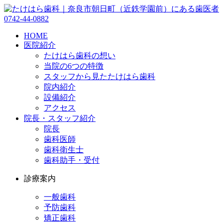
0742-44-0882
HOME
医院紹介
たけはら歯科の想い
当院の6つの特徴
スタッフから見たたけはら歯科
院内紹介
設備紹介
アクセス
院長・スタッフ紹介
院長
歯科医師
歯科衛生士
歯科助手・受付
診療案内
一般歯科
予防歯科
矯正歯科