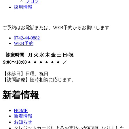
ブログ
採用情報
ご予約はお電話または、WEB予約からお願いします
0742-44-0882
WEB予約
診療時間
月
火
水
木
金
土
日•祝
9:00〜18:00
●
●
●
●
●
●
／
【休診日】日曜、祝日
【訪問診療】随時相談に応じます。
新着情報
HOME
新着情報
お知らせ
クレジットカードによるお支払いが可能になりました。