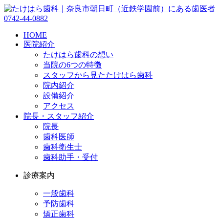
0742-44-0882
HOME
医院紹介
たけはら歯科の想い
当院の6つの特徴
スタッフから見たたけはら歯科
院内紹介
設備紹介
アクセス
院長・スタッフ紹介
院長
歯科医師
歯科衛生士
歯科助手・受付
診療案内
一般歯科
予防歯科
矯正歯科