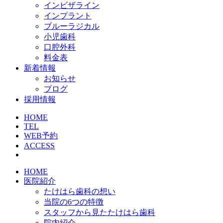
インビザライン
インプラント
ブルーラジカル
小児歯科
口腔外科
料金表
新着情報
お知らせ
ブログ
採用情報
HOME
TEL
WEB予約
ACCESS
HOME
医院紹介
たけはら歯科の想い
当院の6つの特徴
スタッフから見たたけはら歯科
院内紹介