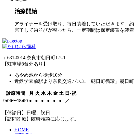
治療開始
アライナーを受け取り、毎日装着していただきます。約
完了して歯並びが整ったら、一定期間は保定装置を装着
〒631-0014 奈良市朝日町1-5-1
【駐車場8台分あり】
あやめ池から徒歩10分
近鉄学園前駅より奈良交通バス31「朝日町循環」朝日町
診療時間
月
火
水
木
金
土
日•祝
9:00〜18:00
●
●
●
●
●
●
／
【休診日】日曜、祝日
【訪問診療】随時相談に応じます。
HOME