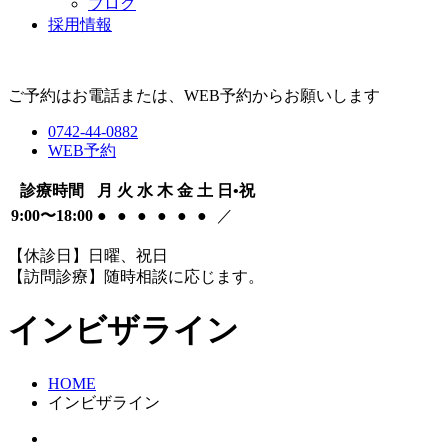
ブログ
採用情報
ご予約はお電話または、WEB予約からお願いします
0742-44-0882
WEB予約
診療時間
月
火
水
木
金
土
日•祝
9:00〜18:00
●
●
●
●
●
●
／
【休診日】日曜、祝日
【訪問診療】随時相談に応じます。
インビザライン
HOME
インビザライン